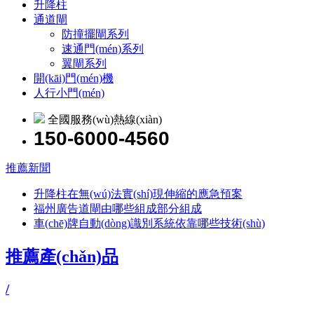
升降柱
通道閘
防撞擺閘系列
速通門(mén)系列
翼閘系列
開(kāi)門(mén)機
人行小門(mén)
全國服務(wù)熱線(xiàn)
150-6000-4560
推薦新聞
升降柱在無(wú)法實(shí)現伸縮的應急預案
福州廣告道閘由哪些組成部分組成
車(chē)牌自動(dòng)識別系統依靠哪些技術(shù)
推薦產(chǎn)品
/