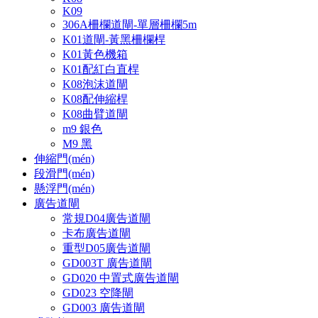
K09
306A柵欄道閘-單層柵欄5m
K01道閘-黃黑柵欄桿
K01黃色機箱
K01配紅白直桿
K08泡沫道閘
K08配伸縮桿
K08曲臂道閘
m9 銀色
M9 黑
伸縮門(mén)
段滑門(mén)
懸浮門(mén)
廣告道閘
常規D04廣告道閘
卡布廣告道閘
重型D05廣告道閘
GD003T 廣告道閘
GD020 中置式廣告道閘
GD023 空降閘
GD003 廣告道閘