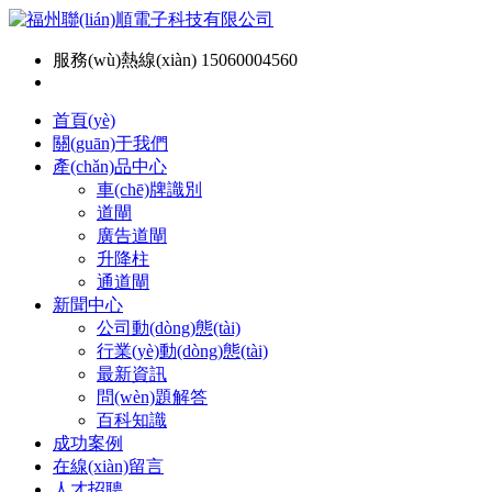
服務(wù)熱線(xiàn) 15060004560
首頁(yè)
關(guān)于我們
產(chǎn)品中心
車(chē)牌識別
道閘
廣告道閘
升降柱
通道閘
新聞中心
公司動(dòng)態(tài)
行業(yè)動(dòng)態(tài)
最新資訊
問(wèn)題解答
百科知識
成功案例
在線(xiàn)留言
人才招聘