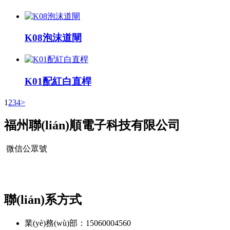
K08泡沫道閘
K01配紅白直桿
1
2
3
4
>
福州聯(lián)順電子科技有限公司
微信公眾號
聯(lián)系方式
業(yè)務(wù)部：15060004560