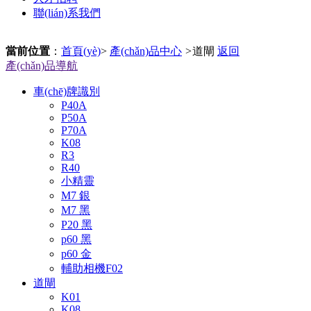
聯(lián)系我們
當前位置
：
首頁(yè)
>
產(chǎn)品中心
>
道閘
返回
產(chǎn)品導航
車(chē)牌識別
P40A
P50A
P70A
K08
R3
R40
小精靈
M7 銀
M7 黑
P20 黑
p60 黑
p60 金
輔助相機F02
道閘
K01
K08