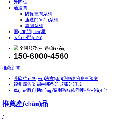
升降柱
通道閘
防撞擺閘系列
速通門(mén)系列
翼閘系列
開(kāi)門(mén)機
人行小門(mén)
全國服務(wù)熱線(xiàn)
150-6000-4560
推薦新聞
升降柱在無(wú)法實(shí)現伸縮的應急預案
福州廣告道閘由哪些組成部分組成
車(chē)牌自動(dòng)識別系統依靠哪些技術(shù)
推薦產(chǎn)品
/