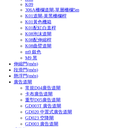
K09
306A柵欄道閘-單層柵欄5m
K01道閘-黃黑柵欄桿
K01黃色機箱
K01配紅白直桿
K08泡沫道閘
K08配伸縮桿
K08曲臂道閘
m9 銀色
M9 黑
伸縮門(mén)
段滑門(mén)
懸浮門(mén)
廣告道閘
常規D04廣告道閘
卡布廣告道閘
重型D05廣告道閘
GD003T 廣告道閘
GD020 中置式廣告道閘
GD023 空降閘
GD003 廣告道閘