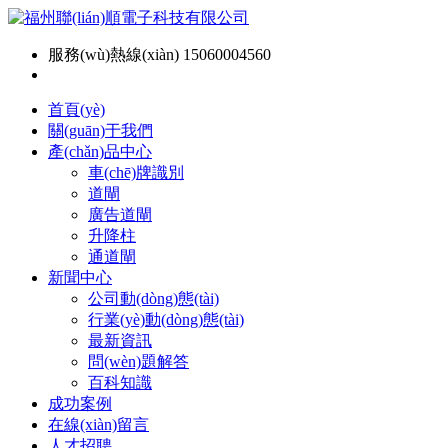
服務(wù)熱線(xiàn) 15060004560
首頁(yè)
關(guān)于我們
產(chǎn)品中心
車(chē)牌識別
道閘
廣告道閘
升降柱
通道閘
新聞中心
公司動(dòng)態(tài)
行業(yè)動(dòng)態(tài)
最新資訊
問(wèn)題解答
百科知識
成功案例
在線(xiàn)留言
人才招聘