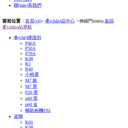
聯(lián)系我們
當前位置
：
首頁(yè)
>
產(chǎn)品中心
>
伸縮門(mén)
返回
產(chǎn)品導航
車(chē)牌識別
P40A
P50A
P70A
K08
R3
R40
小精靈
M7 銀
M7 黑
P20 黑
p60 黑
p60 金
輔助相機F02
道閘
K01
K08