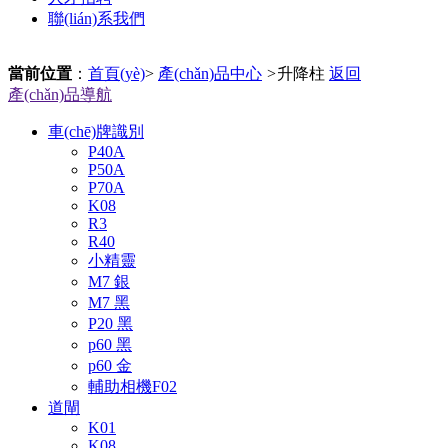
聯(lián)系我們
當前位置
：
首頁(yè)
>
產(chǎn)品中心
>
升降柱
返回
產(chǎn)品導航
車(chē)牌識別
P40A
P50A
P70A
K08
R3
R40
小精靈
M7 銀
M7 黑
P20 黑
p60 黑
p60 金
輔助相機F02
道閘
K01
K08