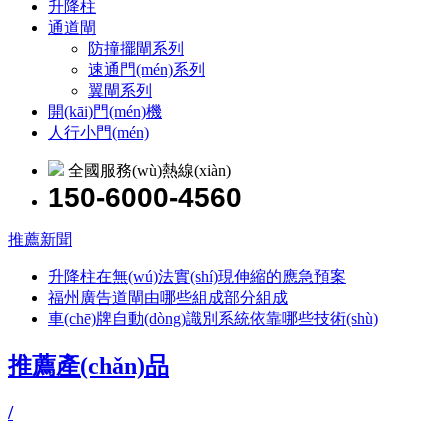
升降柱
通道閘
防撞擺閘系列
速通門(mén)系列
翼閘系列
開(kāi)門(mén)機
人行小門(mén)
全國服務(wù)熱線(xiàn)
150-6000-4560
推薦新聞
升降柱在無(wú)法實(shí)現伸縮的應急預案
福州廣告道閘由哪些組成部分組成
車(chē)牌自動(dòng)識別系統依靠哪些技術(shù)
推薦產(chǎn)品
/