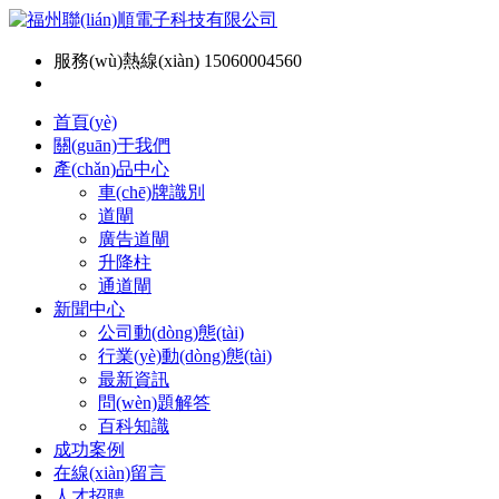
服務(wù)熱線(xiàn) 15060004560
首頁(yè)
關(guān)于我們
產(chǎn)品中心
車(chē)牌識別
道閘
廣告道閘
升降柱
通道閘
新聞中心
公司動(dòng)態(tài)
行業(yè)動(dòng)態(tài)
最新資訊
問(wèn)題解答
百科知識
成功案例
在線(xiàn)留言
人才招聘