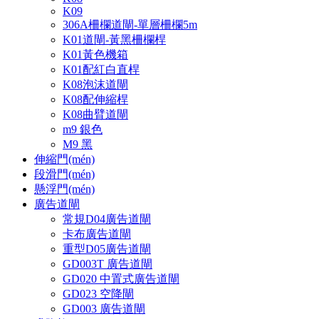
K09
306A柵欄道閘-單層柵欄5m
K01道閘-黃黑柵欄桿
K01黃色機箱
K01配紅白直桿
K08泡沫道閘
K08配伸縮桿
K08曲臂道閘
m9 銀色
M9 黑
伸縮門(mén)
段滑門(mén)
懸浮門(mén)
廣告道閘
常規D04廣告道閘
卡布廣告道閘
重型D05廣告道閘
GD003T 廣告道閘
GD020 中置式廣告道閘
GD023 空降閘
GD003 廣告道閘